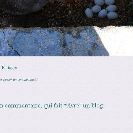
p
l
Copy
Partager
Link
vez
poster un commentaire
.
un commentaire, qui fait "vivre" un blog