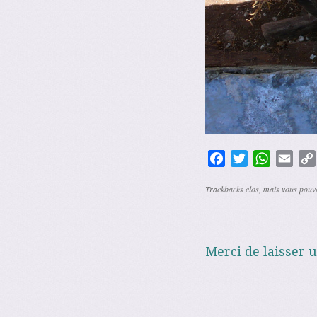
Facebook
Twitter
WhatsAp
Emai
Trackbacks clos, mais vous pou
Merci de laisser 