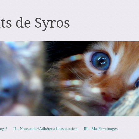
ts de Syros
log ?
II – Nous aider/Adhérer à l’association
III – Ma-Parrainages