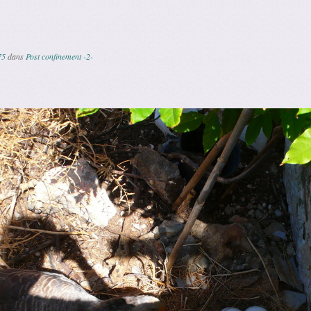
75
dans
Post confinement -2-