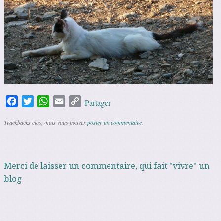
Facebook
Twitter
WhatsApp
Email
Copy
Partager
Link
Trackbacks clos, mais vous pouvez
poster un commentaire
.
Merci de laisser un commentaire, qui fait "vivre" un
blog