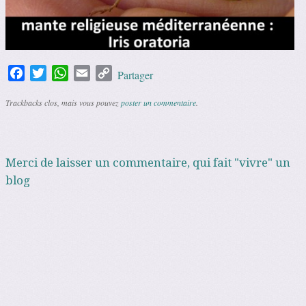
Facebook
Twitter
WhatsApp
Email
Copy
Partager
Link
Trackbacks clos, mais vous pouvez
poster un commentaire
.
Merci de laisser un commentaire, qui fait "vivre" un
blog