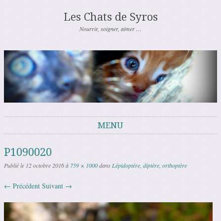
Les Chats de Syros
Nourrir, soigner, aimer …
MENU
Aller au contenu
P1090020
Publié le
12 octobre 2016
à
759 × 1000
dans
Lépidoptère, diptère, orthoptère
← Précédent
Suivant →