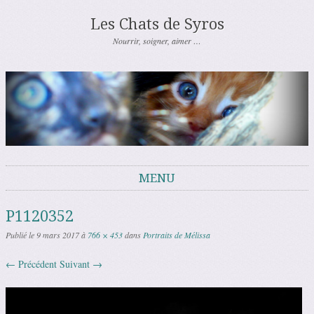
Les Chats de Syros
Nourrir, soigner, aimer …
MENU
Aller au contenu
P1120352
Publié le
9 mars 2017
à
766 × 453
dans
Portraits de Mélissa
← Précédent
Suivant →