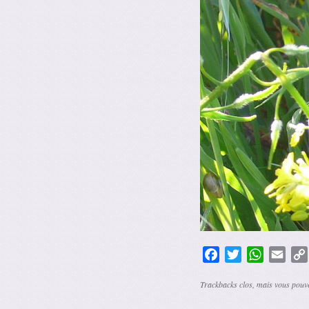
Facebook
Twitter
WhatsAp
Emai
Trackbacks clos, mais vous pou