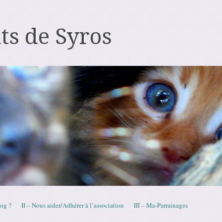
ts de Syros
log ?
II – Nous aider/Adhérer à l’association
III – Ma-Parrainages