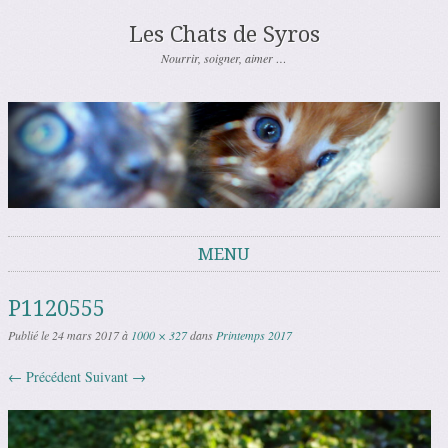
Les Chats de Syros
Nourrir, soigner, aimer …
MENU
Aller au contenu
P1120555
Publié le
24 mars 2017
à
1000 × 327
dans
Printemps 2017
← Précédent
Suivant →