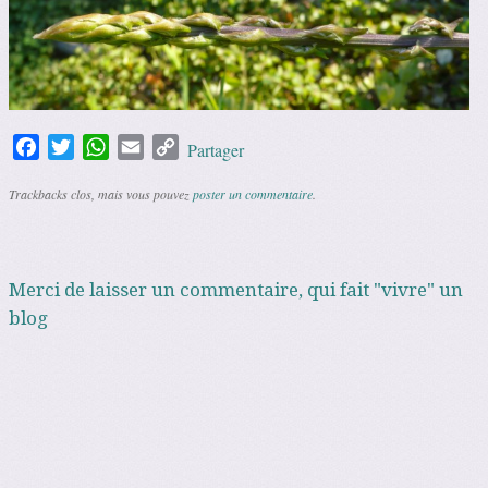
Facebook
Twitter
WhatsApp
Email
Copy
Partager
Link
Trackbacks clos, mais vous pouvez
poster un commentaire
.
Merci de laisser un commentaire, qui fait "vivre" un
blog