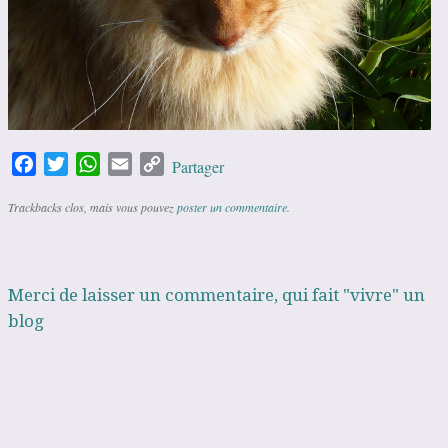
Facebook
Twitter
WhatsApp
Email
Copy
Partager
Link
Trackbacks clos, mais vous pouvez
poster un commentaire
.
Merci de laisser un commentaire, qui fait "vivre" un
blog