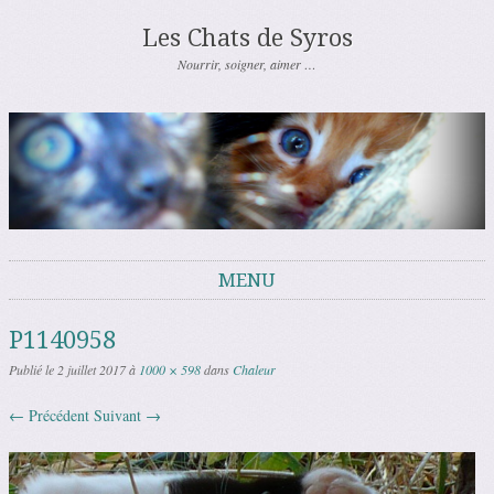
Les Chats de Syros
Nourrir, soigner, aimer …
MENU
Aller au contenu
P1140958
Publié le
2 juillet 2017
à
1000 × 598
dans
Chaleur
← Précédent
Suivant →