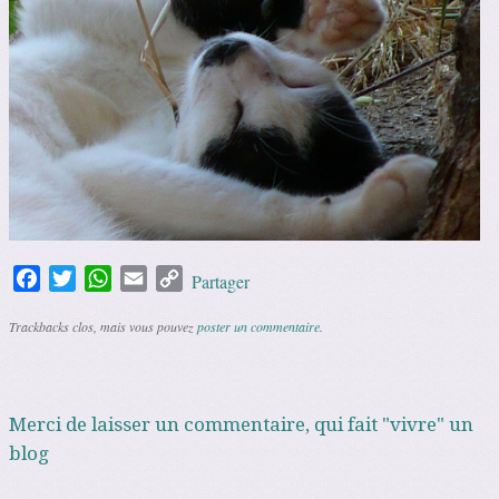
Facebook
Twitter
WhatsApp
Email
Copy
Partager
Link
Trackbacks clos, mais vous pouvez
poster un commentaire
.
Merci de laisser un commentaire, qui fait "vivre" un
blog