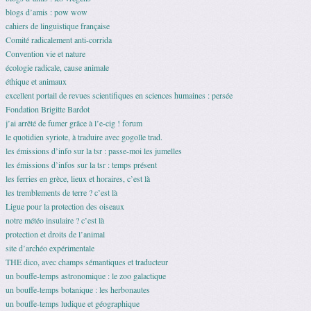
blogs d’amis : pow wow
cahiers de linguistique française
Comité radicalement anti-corrida
Convention vie et nature
écologie radicale, cause animale
éthique et animaux
excellent portail de revues scientifiques en sciences humaines : persée
Fondation Brigitte Bardot
j’ai arrêté de fumer grâce à l’e-cig ! forum
le quotidien syriote, à traduire avec gogolle trad.
les émissions d’info sur la tsr : passe-moi les jumelles
les émissions d’infos sur la tsr : temps présent
les ferries en grèce, lieux et horaires, c’est là
les tremblements de terre ? c’est là
Ligue pour la protection des oiseaux
notre météo insulaire ? c’est là
protection et droits de l’animal
site d’archéo expérimentale
THE dico, avec champs sémantiques et traducteur
un bouffe-temps astronomique : le zoo galactique
un bouffe-temps botanique : les herbonautes
un bouffe-temps ludique et géographique