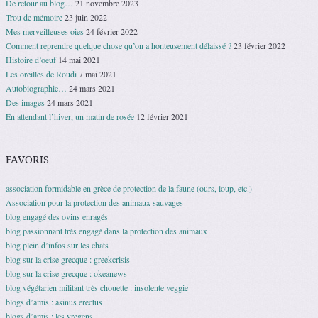
De retour au blog…
21 novembre 2023
Trou de mémoire
23 juin 2022
Mes merveilleuses oies
24 février 2022
Comment reprendre quelque chose qu’on a honteusement délaissé ?
23 février 2022
Histoire d’oeuf
14 mai 2021
Les oreilles de Roudi
7 mai 2021
Autobiographie…
24 mars 2021
Des images
24 mars 2021
En attendant l’hiver, un matin de rosée
12 février 2021
FAVORIS
association formidable en grèce de protection de la faune (ours, loup, etc.)
Association pour la protection des animaux sauvages
blog engagé des ovins enragés
blog passionnant très engagé dans la protection des animaux
blog plein d’infos sur les chats
blog sur la crise grecque : greekcrisis
blog sur la crise grecque : okeanews
blog végétarien militant très chouette : insolente veggie
blogs d’amis : asinus erectus
blogs d’amis : les vregens