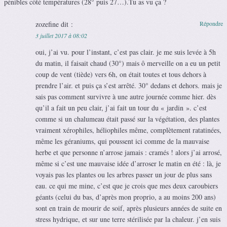
pénibles côté températures (28° puis 27…).Tu as vu ça ?
zozefine
dit :
Répondre
3 juillet 2017 à 08:02
oui, j’ai vu. pour l’instant, c’est pas clair. je me suis levée à 5h
du matin, il faisait chaud (30°) mais ô merveille on a eu un petit
coup de vent (tiède) vers 6h, on était toutes et tous dehors à
prendre l’air. et puis ça s’est arrêté. 30° dedans et dehors. mais je
sais pas comment survivre à une autre journée comme hier. dès
qu’il a fait un peu clair, j’ai fait un tour du « jardin ». c’est
comme si un chalumeau était passé sur la végétation, des plantes
vraiment xérophiles, héliophiles même, complètement ratatinées,
même les géraniums, qui poussent ici comme de la mauvaise
herbe et que personne n’arrose jamais : cramés ! alors j’ai arrosé,
même si c’est une mauvaise idée d’arroser le matin en été : là, je
voyais pas les plantes ou les arbres passer un jour de plus sans
eau. ce qui me mine, c’est que je crois que mes deux caroubiers
géants (celui du bas, d’après mon proprio, a au moins 200 ans)
sont en train de mourir de soif, après plusieurs années de suite en
stress hydrique, et sur une terre stérilisée par la chaleur. j’en suis