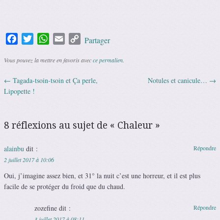
Facebook
Twitter
WhatsApp
Email
Copy
Partager
Link
Vous pouvez la mettre en favoris avec
ce permalien
.
←
Tagada-tsoin-tsoin et Ça perle,
Notules et canicule…
→
Navigation des articles
Lipopette !
8 réflexions au sujet de «
Chaleur
»
alainbu
dit :
Répondre
2 juillet 2017 à 10:06
Oui, j’imagine assez bien, et 31° la nuit c’est une horreur, et il est plus
facile de se protéger du froid que du chaud.
zozefine
dit :
Répondre
3 juillet 2017 à 08:11