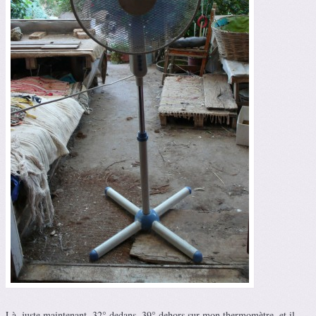
Là, juste maintenant, 32° dedans, 39° dehors sur mon thermomètre, et il