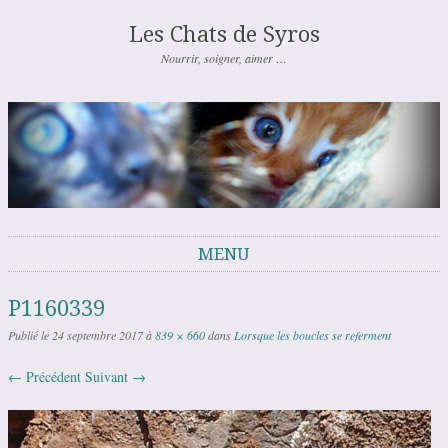
Les Chats de Syros
Nourrir, soigner, aimer …
MENU
Aller au contenu
P1160339
Publié le
24 septembre 2017
à
839 × 660
dans
Lorsque les boucles se referment
← Précédent
Suivant →