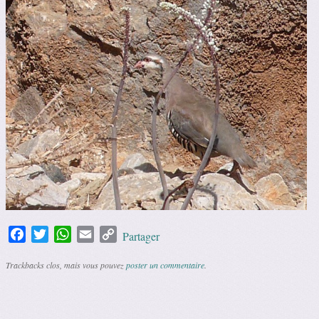
Facebook
Twitter
WhatsApp
Email
Copy
Partager
Link
Trackbacks clos, mais vous pouvez
poster un commentaire
.