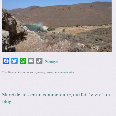
Facebook
Twitter
WhatsApp
Email
Copy
Partager
Link
Trackbacks clos, mais vous pouvez
poster un commentaire
.
Merci de laisser un commentaire, qui fait "vivre" un
blog