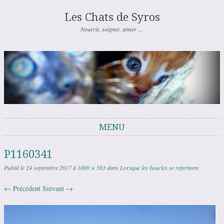
Les Chats de Syros
Nourrir, soigner, aimer …
MENU
Aller au contenu
P1160341
Publié le
24 septembre 2017
à
1000 × 563
dans
Lorsque les boucles se referment
← Précédent
Suivant →