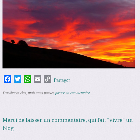
Facebook
Twitter
WhatsApp
Email
Copy
Partager
Link
Trackbacks clos, mais vous pouvez
poster un commentaire
.
Merci de laisser un commentaire, qui fait "vivre" un
blog