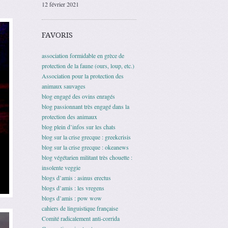
12 février 2021
FAVORIS
association formidable en grèce de
protection de la faune (ours, loup, etc.)
Association pour la protection des
animaux sauvages
blog engagé des ovins enragés
blog passionnant très engagé dans la
protection des animaux
blog plein d’infos sur les chats
blog sur la crise grecque : greekcrisis
blog sur la crise grecque : okeanews
blog végétarien militant très chouette :
insolente veggie
blogs d’amis : asinus erectus
blogs d’amis : les vregens
blogs d’amis : pow wow
cahiers de linguistique française
Comité radicalement anti-corrida