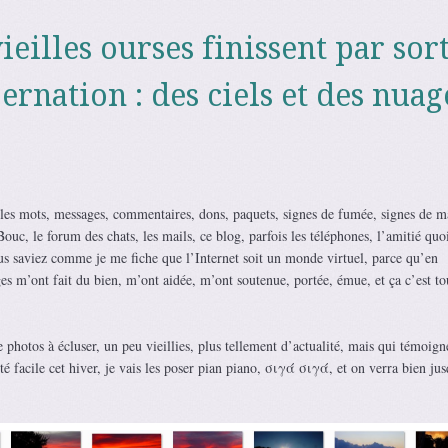
eilles ourses finissent par sort
ernation : des ciels et des nuag
les mots, messages, commentaires, dons, paquets, signes de fumée, signes de m
ouc, le forum des chats, les mails, ce blog, parfois les téléphones, l’amitié quoi
ous saviez comme je me fiche que l’Internet soit un monde virtuel, parce qu’en
es m’ont fait du bien, m’ont aidée, m’ont soutenue, portée, émue, et ça c’est tou
 photos à écluser, un peu vieillies, plus tellement d’actualité, mais qui témoign
é facile cet hiver, je vais les poser pian piano,
σιγά σιγά
, et on verra bien ju