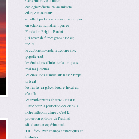
Convention vie et nature
écologie radicale, cause animale
éthique et animaux
excellent portail de revues scientifiques
en sciences humaines : persée
Fondation Brigitte Bardot
j’ai arrêté de fumer grâce à l’e-cig !
forum
le quotidien syriote, à traduire avec
gogolle trad.
les émissions d’info sur la tsr : passe-
moi les jumelles
les émissions d’infos sur la tsr : temps
présent
les ferries en grèce, lieux et horaires,
c’est là
les tremblements de terre ? c’est là
Ligue pour la protection des oiseaux
notre météo insulaire ? c’est là
protection et droits de l’animal
site d’archéo expérimentale
THE dico, avec champs sémantiques et
traducteur