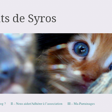
ts de Syros
log ?
II – Nous aider/Adhérer à l’association
III – Ma-Parrainages