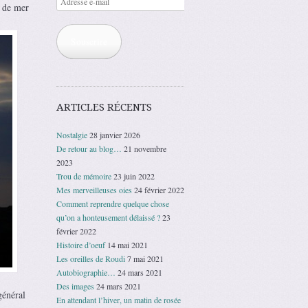
e de mer
e-
mail
Souscrire
ARTICLES RÉCENTS
Nostalgie
28 janvier 2026
De retour au blog…
21 novembre
2023
Trou de mémoire
23 juin 2022
Mes merveilleuses oies
24 février 2022
Comment reprendre quelque chose
qu’on a honteusement délaissé ?
23
février 2022
Histoire d’oeuf
14 mai 2021
Les oreilles de Roudi
7 mai 2021
Autobiographie…
24 mars 2021
Des images
24 mars 2021
général
En attendant l’hiver, un matin de rosée