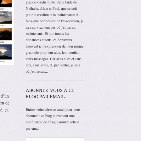
grande visi/lisibilité. Sans l'aide de
Nathalie, Alain et Paul, que ce soit
pour la création et la maintenance du
blog que pour celles de l'association, je
ne sais vraiment pas où j'en serais
maintenant.. Et que toutes les
donatrices et tous les donateurs
trouvent ici l'expression de mon infinie
gratitude pour leur aide, leur soutien,
leurs messages. Car sans elles et sans
eux, sans vous, là, par contre, je sais
où j'en serais...
ABONNEZ-VOUS À CE
 d’un
BLOG PAR EMAIL.
cru de
é, ça
Entrez votre adresse email pour vous
abonner à ce blog et recevoir une
notification de chaque nouvel article
par email.
Adresse