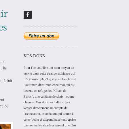
ir
es
VOS DONS.
ain,
, la
Pour l'instant, ils sont mon moyen de
survie dans cette étrange existence qui
m'a choisie, plutôt que je ne l'ai choisie
t à fait
: assumer, dans mon chez-moi qui est
devenu ce refuge des "Chats de
Syros", une centaine de chats - et une
ent
chienne. Vos dons sont désormais
squ’où
versés directement au compte de
l'association, association qui donne à
cette (petite et dispendieuse) entreprise
une assise légale nécessaire et une plus