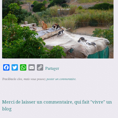
Facebook
Twitter
WhatsApp
Email
Copy
Partager
Link
Trackbacks clos, mais vous pouvez
poster un commentaire
.
Merci de laisser un commentaire, qui fait "vivre" un
blog