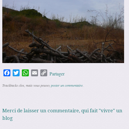
Facebook
Twitter
WhatsApp
Email
Copy
Partager
Link
Trackbacks clos, mais vous pouvez
poster un commentaire
.
Merci de laisser un commentaire, qui fait "vivre" un
blog