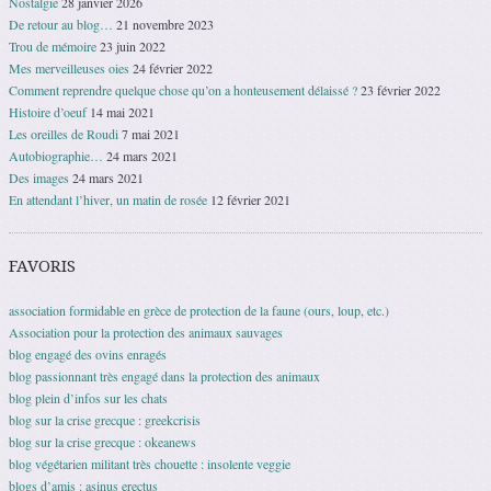
Nostalgie
28 janvier 2026
De retour au blog…
21 novembre 2023
Trou de mémoire
23 juin 2022
Mes merveilleuses oies
24 février 2022
Comment reprendre quelque chose qu’on a honteusement délaissé ?
23 février 2022
Histoire d’oeuf
14 mai 2021
Les oreilles de Roudi
7 mai 2021
Autobiographie…
24 mars 2021
Des images
24 mars 2021
En attendant l’hiver, un matin de rosée
12 février 2021
FAVORIS
association formidable en grèce de protection de la faune (ours, loup, etc.)
Association pour la protection des animaux sauvages
blog engagé des ovins enragés
blog passionnant très engagé dans la protection des animaux
blog plein d’infos sur les chats
blog sur la crise grecque : greekcrisis
blog sur la crise grecque : okeanews
blog végétarien militant très chouette : insolente veggie
blogs d’amis : asinus erectus