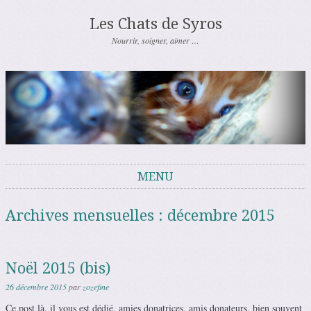
Les Chats de Syros
Nourrir, soigner, aimer …
MENU
Aller au contenu
Archives mensuelles :
décembre 2015
Noël 2015 (bis)
26 décembre 2015
par
zozefine
Ce post là, il vous est dédié, amies donatrices, amis donateurs, bien souvent