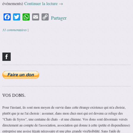
événements)
Continuer la lecture
→
Facebook
Twitter
WhatsApp
Email
Copy
Partager
Link
31 commentaires
|
Navigation des articles
VOS DONS.
Pour l'instant, ils sont mon moyen de survie dans cette étrange existence qui m'a choisie,
plutôt que je ne l'ai choisie : assumer, dans mon chez-moi qui est devenu ce refuge des
"Chats de Syros", une centaine de chats - et une chienne. Vos dons sont désormais versés
directement au compte de l'association, association qui donne à cette (petite et dispendieuse)
entreprise une assise légale nécessaire et une plus grande visi/lisibilité. Sans l'aide de