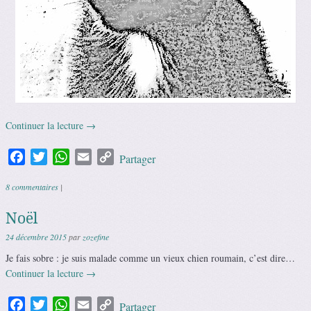
Continuer la lecture
→
Facebook
Twitter
WhatsApp
Email
Copy
Partager
Link
8 commentaires
|
Noël
24 décembre 2015
par
zozefine
Je fais sobre : je suis malade comme un vieux chien roumain, c’est dire…
Continuer la lecture
→
Facebook
Twitter
WhatsApp
Email
Copy
Partager