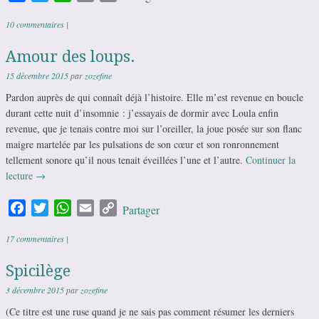
Link
10 commentaires
|
Amour des loups.
15 décembre 2015
par
zozefine
Pardon auprès de qui connaît déjà l’histoire. Elle m’est revenue en boucle
durant cette nuit d’insomnie : j’essayais de dormir avec Loula enfin
revenue, que je tenais contre moi sur l’oreiller, la joue posée sur son flanc
maigre martelée par les pulsations de son cœur et son ronronnement
tellement sonore qu’il nous tenait éveillées l’une et l’autre.
Continuer la
lecture
→
Facebook
Twitter
WhatsApp
Email
Copy
Partager
Link
17 commentaires
|
Spicilège
3 décembre 2015
par
zozefine
(Ce titre est une ruse quand je ne sais pas comment résumer les derniers