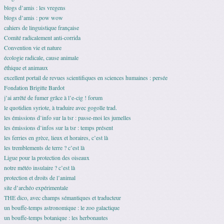
blogs d’amis : les vregens
blogs d’amis : pow wow
cahiers de linguistique française
Comité radicalement anti-corrida
Convention vie et nature
écologie radicale, cause animale
éthique et animaux
excellent portail de revues scientifiques en sciences humaines : persée
Fondation Brigitte Bardot
j’ai arrêté de fumer grâce à l’e-cig ! forum
le quotidien syriote, à traduire avec gogolle trad.
les émissions d’info sur la tsr : passe-moi les jumelles
les émissions d’infos sur la tsr : temps présent
les ferries en grèce, lieux et horaires, c’est là
les tremblements de terre ? c’est là
Ligue pour la protection des oiseaux
notre météo insulaire ? c’est là
protection et droits de l’animal
site d’archéo expérimentale
THE dico, avec champs sémantiques et traducteur
un bouffe-temps astronomique : le zoo galactique
un bouffe-temps botanique : les herbonautes