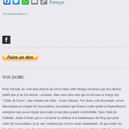
Facebook
Twitter
WhatsApp
Email
Copy
Partager
Link
14 commentaires
|
Navigation des articles
VOS DONS.
Pour l'instant, ils sont mon moyen de survie dans cette étrange existence qui m'a choisie,
plutôt que je ne l'ai choisie : assumer, dans mon chez-moi qui est devenu ce refuge des
"Chats de Syros", une centaine de chats - et une chienne. Vos dons sont désormais versés
directement au compte de l'association, association qui donne à cette (petite et dispendieuse)
entreprise une assise légale nécessaire et une plus grande visi/lisibilité. Sans l'aide de
Nathalie, Alain et Paul, que ce soit pour la création et la maintenance du blog que pour
celles de l'association, je ne sais vraiment pas où j'en serais maintenant.. Et que toutes les
donatrices et tous les donateurs trouvent ici l'expression de mon infinie gratitude pour leur