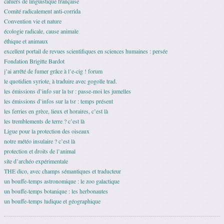
cahiers de linguistique française
Comité radicalement anti-corrida
Convention vie et nature
écologie radicale, cause animale
éthique et animaux
excellent portail de revues scientifiques en sciences humaines : persée
Fondation Brigitte Bardot
j’ai arrêté de fumer grâce à l’e-cig ! forum
le quotidien syriote, à traduire avec gogolle trad.
les émissions d’info sur la tsr : passe-moi les jumelles
les émissions d’infos sur la tsr : temps présent
les ferries en grèce, lieux et horaires, c’est là
les tremblements de terre ? c’est là
Ligue pour la protection des oiseaux
notre météo insulaire ? c’est là
protection et droits de l’animal
site d’archéo expérimentale
THE dico, avec champs sémantiques et traducteur
un bouffe-temps astronomique : le zoo galactique
un bouffe-temps botanique : les herbonautes
un bouffe-temps ludique et géographique