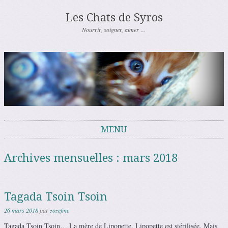
Les Chats de Syros
Nourrir, soigner, aimer …
MENU
Aller au contenu
Archives mensuelles :
mars 2018
Tagada Tsoin Tsoin
26 mars 2018
par
zozefine
Tagada Tsoin Tsoin… La mère de Lipopette. Lipopette est stérilisée. Mais