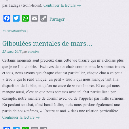
pas Tadaga (tsoin-tsoin).
Continuer la lecture
→
Facebook
Twitter
WhatsApp
Email
Copy
Partager
Link
15 commentaires
|
Giboulées mentales de mars…
25 mars 2018
par
zozefine
Certains moments sont précieux dans cette vie bizarre qui m’a choisie plus
que je ne l’ai choisie. Esclaves de nos chats comme nous le sommes toutes
et tous, nous savons que chaque chat est particulier, chaque chat a ce petit
« truc » qui le rend unique, un petit « truc » qui nous manque tant à la
disparition de la bête, et qu’on ne cesse de se remémorer. Et ce qui nous
manque aussi, c’est ce que nous sommes avec tel chat particulier : par
exemple, notre manière de dormir avec, ou de l’appeler par mille surnoms.
En perdant un chat, c’est banal à dire, mais nous perdons également une
partie de nous-mêmes, « l’Autre et moi » dans une relation particulière.
Continuer la lecture
→