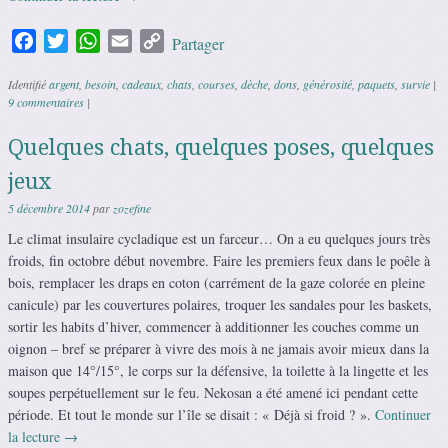
Facebook
Twitter
WhatsApp
Email
Copy
Partager
Link
Identifié
argent
,
besoin
,
cadeaux
,
chats
,
courses
,
dèche
,
dons
,
générosité
,
paquets
,
survie
|
9 commentaires
|
Quelques chats, quelques poses, quelques
jeux
5 décembre 2014
par
zozefine
Le climat insulaire cycladique est un farceur… On a eu quelques jours très
froids, fin octobre début novembre. Faire les premiers feux dans le poêle à
bois, remplacer les draps en coton (carrément de la gaze colorée en pleine
canicule) par les couvertures polaires, troquer les sandales pour les baskets,
sortir les habits d’hiver, commencer à additionner les couches comme un
oignon – bref se préparer à vivre des mois à ne jamais avoir mieux dans la
maison que 14°/15°, le corps sur la défensive, la toilette à la lingette et les
soupes perpétuellement sur le feu. Nekosan a été amené ici pendant cette
période. Et tout le monde sur l’île se disait : « Déjà si froid ? ».
Continuer
la lecture
→