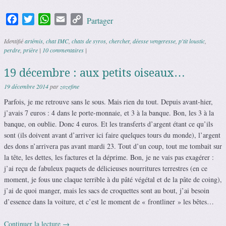
Facebook
Twitter
WhatsApp
Email
Copy
Partager
Link
Identifié
artémis
,
chat IMC
,
chats de syros
,
chercher
,
déesse vengeresse
,
p'tit loustic
,
perdre
,
prière
|
10 commentaires
|
19 décembre : aux petits oiseaux…
19 décembre 2014
par
zozefine
Parfois, je me retrouve sans le sous. Mais rien du tout. Depuis avant-hier,
j’avais 7 euros : 4 dans le porte-monnaie, et 3 à la banque. Bon, les 3 à la
banque, on oublie. Donc 4 euros. Et les transferts d’argent étant ce qu’ils
sont (ils doivent avant d’arriver ici faire quelques tours du monde), l’argent
des dons n’arrivera pas avant mardi 23. Tout d’un coup, tout me tombait sur
la tête, les dettes, les factures et la déprime. Bon, je ne vais pas exagérer :
j’ai reçu de fabuleux paquets de délicieuses nourritures terrestres (en ce
moment, je fous une claque terrible à du pâté végétal et de la pâte de coing),
j’ai de quoi manger, mais les sacs de croquettes sont au bout, j’ai besoin
d’essence dans la voiture, et c’est le moment de « frontliner » les bêtes…
Continuer la lecture
→