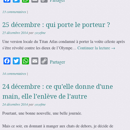
Link
13 commentaires
|
25 décembre : qui porte le porteur ?
25 décembre 2014
par
zozefine
Une version locale du Titan Atlas condamné à porter la voûte céleste après
s’être révolté contre les dieux de l’Olympe…
Continuer la lecture
→
Facebook
Twitter
WhatsApp
Email
Copy
Partager
Link
14 commentaires
|
24 décembre : ce qu’elle donne d’une
main, elle l’enlève de l’autre
24 décembre 2014
par
zozefine
Pourtant, une bonne nouvelle, une belle journée.
Mais ce soir, en donnant à manger aux chats de dehors, je décide de