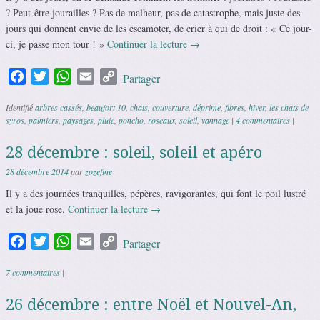
? Peut-être jourailles ? Pas de malheur, pas de catastrophe, mais juste des
jours qui donnent envie de les escamoter, de crier à qui de droit : « Ce jour-
ci, je passe mon tour ! »
Continuer la lecture
→
Facebook
Twitter
WhatsApp
Email
Copy
Partager
Link
Identifié
arbres cassés
,
beaufort 10
,
chats
,
couverture
,
déprime
,
fibres
,
hiver
,
les chats de
syros
,
palmiers
,
paysages
,
pluie
,
poncho
,
roseaux
,
soleil
,
vannage
|
4 commentaires
|
28 décembre : soleil, soleil et apéro
28 décembre 2014
par
zozefine
Il y a des journées tranquilles, pépères, ravigorantes, qui font le poil lustré
et la joue rose.
Continuer la lecture
→
Facebook
Twitter
WhatsApp
Email
Copy
Partager
Link
7 commentaires
|
26 décembre : entre Noël et Nouvel-An,