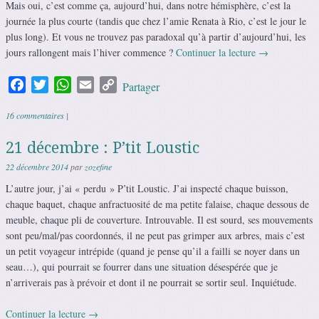
Mais oui, c’est comme ça, aujourd’hui, dans notre hémisphère, c’est la
journée la plus courte (tandis que chez l’amie Renata à Rio, c’est le jour le
plus long). Et vous ne trouvez pas paradoxal qu’à partir d’aujourd’hui, les
jours rallongent mais l’hiver commence ?
Continuer la lecture
→
Facebook
Twitter
WhatsApp
Email
Copy
Partager
Link
16 commentaires
|
21 décembre : P’tit Loustic
22 décembre 2014
par
zozefine
L’autre jour, j’ai « perdu » P’tit Loustic. J’ai inspecté chaque buisson,
chaque baquet, chaque anfractuosité de ma petite falaise, chaque dessous de
meuble, chaque pli de couverture. Introuvable. Il est sourd, ses mouvements
sont peu/mal/pas coordonnés, il ne peut pas grimper aux arbres, mais c’est
un petit voyageur intrépide (quand je pense qu’il a failli se noyer dans un
seau…), qui pourrait se fourrer dans une situation désespérée que je
n’arriverais pas à prévoir et dont il ne pourrait se sortir seul. Inquiétude.
Continuer la lecture
→