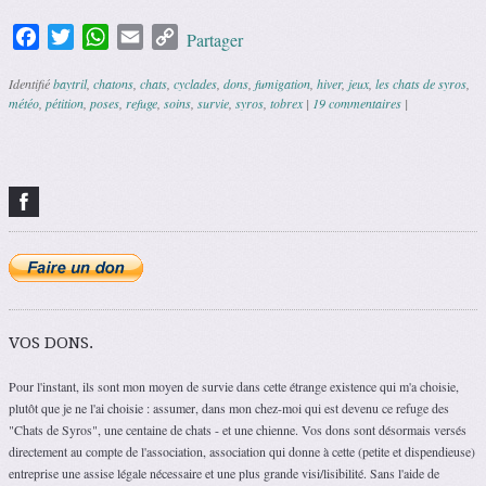
Facebook
Twitter
WhatsApp
Email
Copy
Partager
Link
Identifié
baytril
,
chatons
,
chats
,
cyclades
,
dons
,
fumigation
,
hiver
,
jeux
,
les chats de syros
,
météo
,
pétition
,
poses
,
refuge
,
soins
,
survie
,
syros
,
tobrex
|
19 commentaires
|
Navigation des articles
VOS DONS.
Pour l'instant, ils sont mon moyen de survie dans cette étrange existence qui m'a choisie,
plutôt que je ne l'ai choisie : assumer, dans mon chez-moi qui est devenu ce refuge des
"Chats de Syros", une centaine de chats - et une chienne. Vos dons sont désormais versés
directement au compte de l'association, association qui donne à cette (petite et dispendieuse)
entreprise une assise légale nécessaire et une plus grande visi/lisibilité. Sans l'aide de