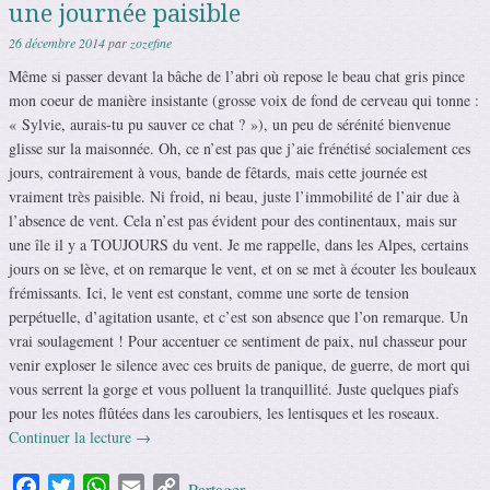
une journée paisible
26 décembre 2014
par
zozefine
Même si passer devant la bâche de l’abri où repose le beau chat gris pince
mon coeur de manière insistante (grosse voix de fond de cerveau qui tonne :
« Sylvie, aurais-tu pu sauver ce chat ? »), un peu de sérénité bienvenue
glisse sur la maisonnée. Oh, ce n’est pas que j’aie frénétisé socialement ces
jours, contrairement à vous, bande de fêtards, mais cette journée est
vraiment très paisible. Ni froid, ni beau, juste l’immobilité de l’air due à
l’absence de vent. Cela n’est pas évident pour des continentaux, mais sur
une île il y a TOUJOURS du vent. Je me rappelle, dans les Alpes, certains
jours on se lève, et on remarque le vent, et on se met à écouter les bouleaux
frémissants. Ici, le vent est constant, comme une sorte de tension
perpétuelle, d’agitation usante, et c’est son absence que l’on remarque. Un
vrai soulagement ! Pour accentuer ce sentiment de paix, nul chasseur pour
venir exploser le silence avec ces bruits de panique, de guerre, de mort qui
vous serrent la gorge et vous polluent la tranquillité. Juste quelques piafs
pour les notes flûtées dans les caroubiers, les lentisques et les roseaux.
Continuer la lecture
→
Facebook
Twitter
WhatsApp
Email
Copy
Partager