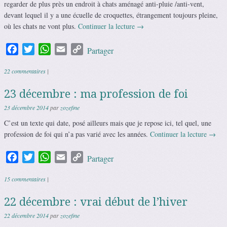
regarder de plus près un endroit à chats aménagé anti-pluie /anti-vent,
devant lequel il y a une écuelle de croquettes, étrangement toujours pleine,
où les chats ne vont plus.
Continuer la lecture
→
Facebook
Twitter
WhatsApp
Email
Copy
Partager
Link
22 commentaires
|
23 décembre : ma profession de foi
23 décembre 2014
par
zozefine
C’est un texte qui date, posé ailleurs mais que je repose ici, tel quel, une
profession de foi qui n’a pas varié avec les années.
Continuer la lecture
→
Facebook
Twitter
WhatsApp
Email
Copy
Partager
Link
15 commentaires
|
22 décembre : vrai début de l’hiver
22 décembre 2014
par
zozefine