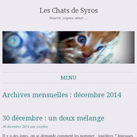
Les Chats de Syros
Nourrir, soigner, aimer …
MENU
Aller au contenu
Archives mensuelles :
décembre 2014
30 décembre : un doux mélange
30 décembre 2014
par
zozefine
Il y a des jours, on se demande comment les nommer : jourâtres ? Jourasses