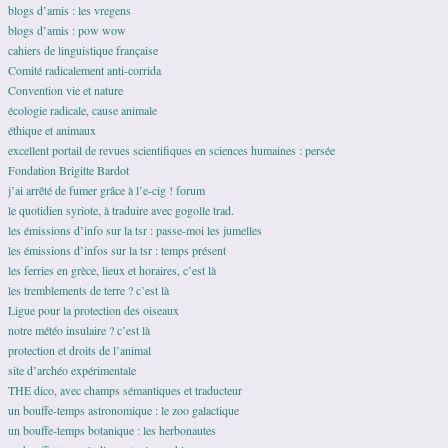
blogs d’amis : les vregens
blogs d’amis : pow wow
cahiers de linguistique française
Comité radicalement anti-corrida
Convention vie et nature
écologie radicale, cause animale
éthique et animaux
excellent portail de revues scientifiques en sciences humaines : persée
Fondation Brigitte Bardot
j’ai arrêté de fumer grâce à l’e-cig ! forum
le quotidien syriote, à traduire avec gogolle trad.
les émissions d’info sur la tsr : passe-moi les jumelles
les émissions d’infos sur la tsr : temps présent
les ferries en grèce, lieux et horaires, c’est là
les tremblements de terre ? c’est là
Ligue pour la protection des oiseaux
notre météo insulaire ? c’est là
protection et droits de l’animal
site d’archéo expérimentale
THE dico, avec champs sémantiques et traducteur
un bouffe-temps astronomique : le zoo galactique
un bouffe-temps botanique : les herbonautes