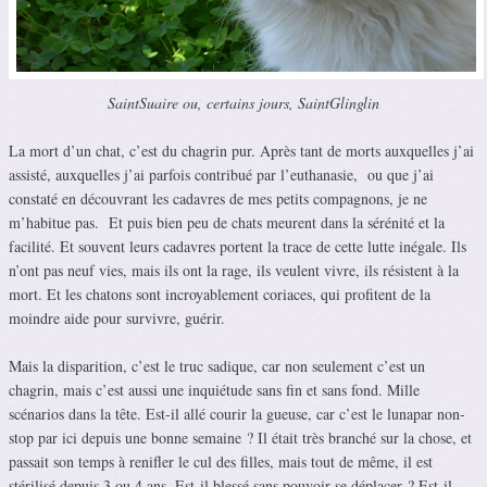
SaintSuaire ou, certains jours, SaintGlinglin
La mort d’un chat, c’est du chagrin pur. Après tant de morts auxquelles j’ai
assisté, auxquelles j’ai parfois contribué par l’euthanasie, ou que j’ai
constaté en découvrant les cadavres de mes petits compagnons, je ne
m’habitue pas. Et puis bien peu de chats meurent dans la sérénité et la
facilité. Et souvent leurs cadavres portent la trace de cette lutte inégale. Ils
n’ont pas neuf vies, mais ils ont la rage, ils veulent vivre, ils résistent à la
mort. Et les chatons sont incroyablement coriaces, qui profitent de la
moindre aide pour survivre, guérir.
Mais la disparition, c’est le truc sadique, car non seulement c’est un
chagrin, mais c’est aussi une inquiétude sans fin et sans fond. Mille
scénarios dans la tête. Est-il allé courir la gueuse, car c’est le lunapar non-
stop par ici depuis une bonne semaine ? Il était très branché sur la chose, et
passait son temps à renifler le cul des filles, mais tout de même, il est
stérilisé depuis 3 ou 4 ans. Est-il blessé sans pouvoir se déplacer ? Est-il