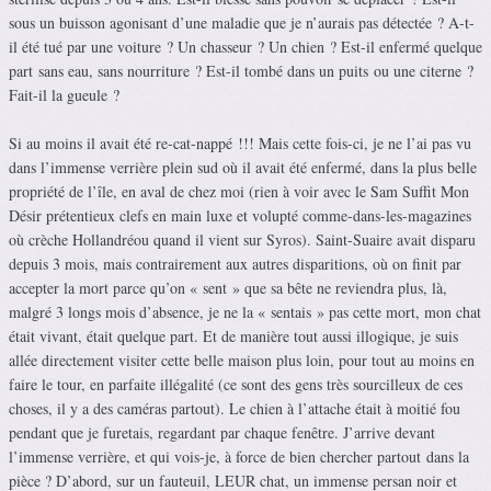
sous un buisson agonisant d’une maladie que je n’aurais pas détectée ? A-t-
il été tué par une voiture ? Un chasseur ? Un chien ? Est-il enfermé quelque
part sans eau, sans nourriture ? Est-il tombé dans un puits ou une citerne ?
Fait-il la gueule ?
Si au moins il avait été re-cat-nappé !!! Mais cette fois-ci, je ne l’ai pas vu
dans l’immense verrière plein sud où il avait été enfermé, dans la plus belle
propriété de l’île, en aval de chez moi (rien à voir avec le Sam Suffit Mon
Désir prétentieux clefs en main luxe et volupté comme-dans-les-magazines
où crèche Hollandréou quand il vient sur Syros). Saint-Suaire avait disparu
depuis 3 mois, mais contrairement aux autres disparitions, où on finit par
accepter la mort parce qu’on « sent » que sa bête ne reviendra plus, là,
malgré 3 longs mois d’absence, je ne la « sentais » pas cette mort, mon chat
était vivant, était quelque part. Et de manière tout aussi illogique, je suis
allée directement visiter cette belle maison plus loin, pour tout au moins en
faire le tour, en parfaite illégalité (ce sont des gens très sourcilleux de ces
choses, il y a des caméras partout). Le chien à l’attache était à moitié fou
pendant que je furetais, regardant par chaque fenêtre. J’arrive devant
l’immense verrière, et qui vois-je, à force de bien chercher partout dans la
pièce ? D’abord, sur un fauteuil, LEUR chat, un immense persan noir et