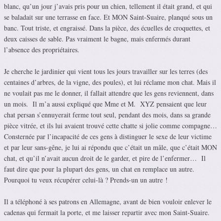
blanc, qu’un jour j’avais pris pour un chien, tellement il était grand, et qui
se baladait sur une terrasse en face. Et MON Saint-Suaire, planqué sous un
banc. Tout triste, et engraissé. Dans la pièce, des écuelles de croquettes, et
deux caisses de sable. Pas vraiment le bagne, mais enfermés durant
l’absence des propriétaires.
Je cherche le jardinier qui vient tous les jours travailler sur les terres (des
centaines d’arbres, de la vigne, des poules), et lui réclame mon chat. Mais il
ne voulait pas me le donner, il fallait attendre que les gens reviennent, dans
un mois. Il m’a aussi expliqué que Mme et M. XYZ pensaient que leur
chat persan s’ennuyerait ferme tout seul, pendant des mois, dans sa grande
pièce vitrée, et ils lui avaient trouvé cette chatte si jolie comme compagne…
Consternée par l’incapacité de ces gens à distinguer le sexe de leur victime
et par leur sans-gêne, je lui ai répondu que c’était un mâle, que c’était MON
chat, et qu’il n’avait aucun droit de le garder, et pire de l’enfermer… Il
faut dire que pour la plupart des gens, un chat en remplace un autre.
Pourquoi tu veux récupérer celui-là ? Prends-un un autre !
Il a téléphoné à ses patrons en Allemagne, avant de bien vouloir enlever le
cadenas qui fermait la porte, et me laisser repartir avec mon Saint-Suaire.