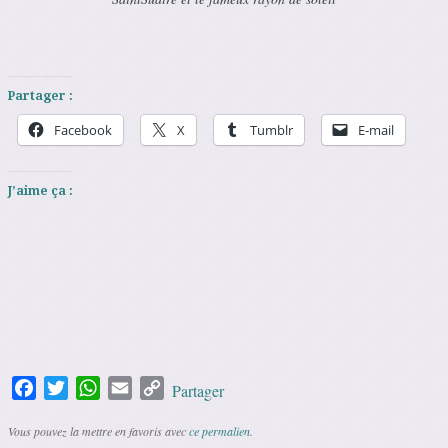
Partager :
Facebook
X
Tumblr
E-mail
J’aime ça :
Facebook
Twitter
WhatsApp
Email
Copy
Partager
Link
Vous pouvez la mettre en favoris avec
ce permalien
.