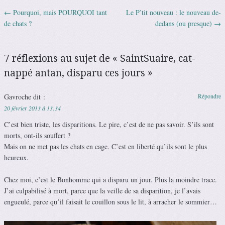
←
Pourquoi, mais POURQUOI tant
Le P’tit nouveau : le nouveau de-
Navigation des articles
de chats ?
dedans (ou presque)
→
7 réflexions au sujet de «
SaintSuaire, cat-
nappé antan, disparu ces jours
»
Gavroche
dit :
Répondre
20 février 2013 à 13:34
C’est bien triste, les disparitions. Le pire, c’est de ne pas savoir. S’ils sont
morts, ont-ils souffert ?
Mais on ne met pas les chats en cage. C’est en liberté qu’ils sont le plus
heureux.
Chez moi, c’est le Bonhomme qui a disparu un jour. Plus la moindre trace.
J’ai culpabilisé à mort, parce que la veille de sa disparition, je l’avais
engueulé, parce qu’il faisait le couillon sous le lit, à arracher le sommier…