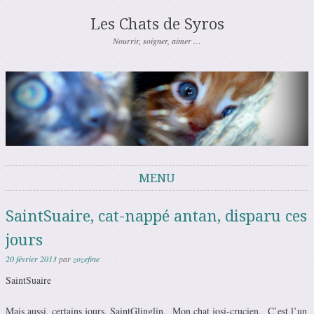
Les Chats de Syros
Nourrir, soigner, aimer …
MENU
Aller au contenu
SaintSuaire, cat-nappé antan, disparu ces
jours
20 février 2013
par
zozefine
SaintSuaire
Mais aussi, certains jours, SaintGlinglin. Mon chat josi-crucien. C’est l’un