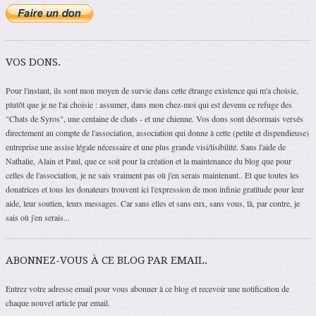
VOS DONS.
Pour l'instant, ils sont mon moyen de survie dans cette étrange existence qui m'a choisie,
plutôt que je ne l'ai choisie : assumer, dans mon chez-moi qui est devenu ce refuge des
"Chats de Syros", une centaine de chats - et une chienne. Vos dons sont désormais versés
directement au compte de l'association, association qui donne à cette (petite et dispendieuse)
entreprise une assise légale nécessaire et une plus grande visi/lisibilité. Sans l'aide de
Nathalie, Alain et Paul, que ce soit pour la création et la maintenance du blog que pour
celles de l'association, je ne sais vraiment pas où j'en serais maintenant.. Et que toutes les
donatrices et tous les donateurs trouvent ici l'expression de mon infinie gratitude pour leur
aide, leur soutien, leurs messages. Car sans elles et sans eux, sans vous, là, par contre, je
sais où j'en serais...
ABONNEZ-VOUS À CE BLOG PAR EMAIL.
Entrez votre adresse email pour vous abonner à ce blog et recevoir une notification de
chaque nouvel article par email.