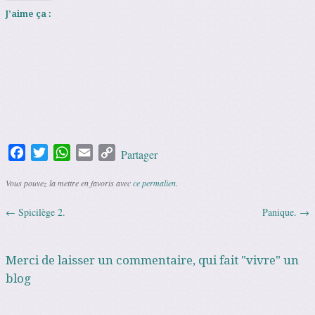
J’aime ça :
Facebook
Twitter
WhatsApp
Email
Copy
Partager
Link
Vous pouvez la mettre en favoris avec
ce permalien
.
←
Spicilège 2.
Panique.
→
Navigation des articles
Merci de laisser un commentaire, qui fait "vivre" un
blog