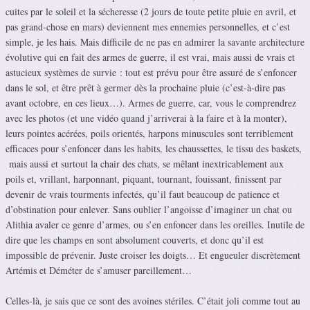
cuites par le soleil et la sécheresse (2 jours de toute petite pluie en avril, et
pas grand-chose en mars) deviennent mes ennemies personnelles, et c’est
simple, je les hais.
Mais difficile de ne pas en admirer la savante architecture
évolutive qui en fait des armes de guerre, il est vrai, mais aussi de vrais et
astucieux systèmes de survie : tout est prévu pour être assuré de s’enfoncer
dans le sol, et être prêt à germer dès la prochaine pluie (c’est-à-dire pas
avant octobre, en ces lieux…). Armes de guerre, car, vous le comprendrez
avec les photos (et une vidéo quand j’arriverai à la faire et à la monter),
leurs pointes acérées, poils orientés, harpons minuscules sont terriblement
efficaces pour s’enfoncer dans les habits, les chaussettes, le tissu des baskets,
mais aussi et surtout la chair des chats, se mêlant inextricablement aux
poils et, vrillant, harponnant, piquant, tournant, fouissant, finissent par
devenir de vrais tourments infectés, qu’il faut beaucoup de patience et
d’obstination pour enlever. Sans oublier l’angoisse d’imaginer un chat ou
Alithia avaler ce genre d’armes, ou s’en enfoncer dans les oreilles. Inutile de
dire que les champs en sont absolument couverts, et donc qu’il est
impossible de prévenir. Juste croiser les doigts… Et engueuler discrètement
Artémis et Déméter de s’amuser pareillement…
Celles-là, je sais que ce sont des avoines stériles. C’était joli comme tout au