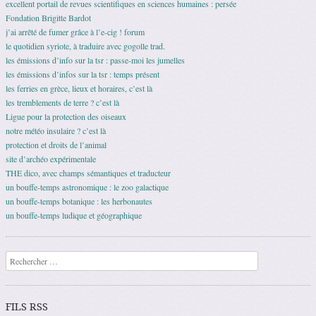
excellent portail de revues scientifiques en sciences humaines : persée
Fondation Brigitte Bardot
j’ai arrêté de fumer grâce à l’e-cig ! forum
le quotidien syriote, à traduire avec gogolle trad.
les émissions d’info sur la tsr : passe-moi les jumelles
les émissions d’infos sur la tsr : temps présent
les ferries en grèce, lieux et horaires, c’est là
les tremblements de terre ? c’est là
Ligue pour la protection des oiseaux
notre météo insulaire ? c’est là
protection et droits de l’animal
site d’archéo expérimentale
THE dico, avec champs sémantiques et traducteur
un bouffe-temps astronomique : le zoo galactique
un bouffe-temps botanique : les herbonautes
un bouffe-temps ludique et géographique
Recherche
FILS RSS