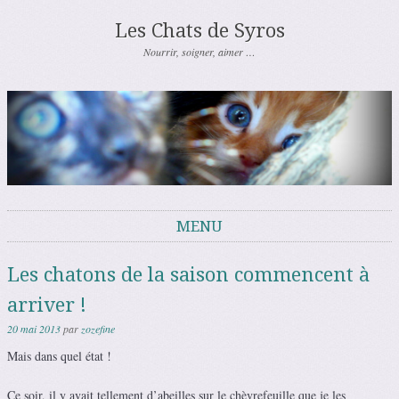
Les Chats de Syros
Nourrir, soigner, aimer …
MENU
Aller au contenu
Les chatons de la saison commencent à
arriver !
20 mai 2013
par
zozefine
Mais dans quel état !
Ce soir, il y avait tellement d’abeilles sur le chèvrefeuille que je les