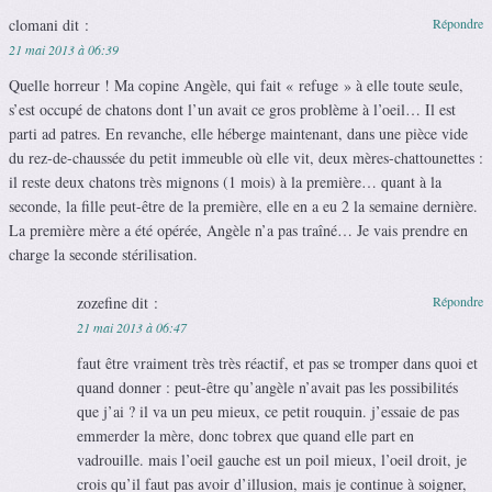
clomani
dit :
Répondre
21 mai 2013 à 06:39
Quelle horreur ! Ma copine Angèle, qui fait « refuge » à elle toute seule,
s’est occupé de chatons dont l’un avait ce gros problème à l’oeil… Il est
parti ad patres. En revanche, elle héberge maintenant, dans une pièce vide
du rez-de-chaussée du petit immeuble où elle vit, deux mères-chattounettes :
il reste deux chatons très mignons (1 mois) à la première… quant à la
seconde, la fille peut-être de la première, elle en a eu 2 la semaine dernière.
La première mère a été opérée, Angèle n’a pas traîné… Je vais prendre en
charge la seconde stérilisation.
zozefine
dit :
Répondre
21 mai 2013 à 06:47
faut être vraiment très très réactif, et pas se tromper dans quoi et
quand donner : peut-être qu’angèle n’avait pas les possibilités
que j’ai ? il va un peu mieux, ce petit rouquin. j’essaie de pas
emmerder la mère, donc tobrex que quand elle part en
vadrouille. mais l’oeil gauche est un poil mieux, l’oeil droit, je
crois qu’il faut pas avoir d’illusion, mais je continue à soigner,