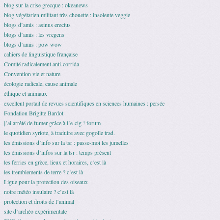
blog sur la crise grecque : okeanews
blog végétarien militant très chouette : insolente veggie
blogs d’amis : asinus erectus
blogs d’amis : les vregens
blogs d’amis : pow wow
cahiers de linguistique française
Comité radicalement anti-corrida
Convention vie et nature
écologie radicale, cause animale
éthique et animaux
excellent portail de revues scientifiques en sciences humaines : persée
Fondation Brigitte Bardot
j’ai arrêté de fumer grâce à l’e-cig ! forum
le quotidien syriote, à traduire avec gogolle trad.
les émissions d’info sur la tsr : passe-moi les jumelles
les émissions d’infos sur la tsr : temps présent
les ferries en grèce, lieux et horaires, c’est là
les tremblements de terre ? c’est là
Ligue pour la protection des oiseaux
notre météo insulaire ? c’est là
protection et droits de l’animal
site d’archéo expérimentale