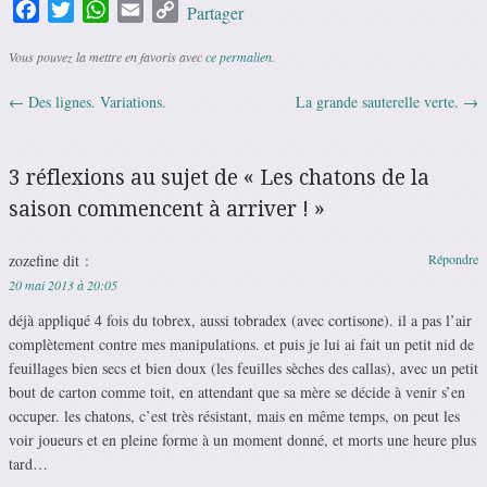
Facebook
Twitter
WhatsApp
Email
Copy
Partager
Link
Vous pouvez la mettre en favoris avec
ce permalien
.
←
Des lignes. Variations.
La grande sauterelle verte.
→
Navigation des articles
3 réflexions au sujet de «
Les chatons de la
saison commencent à arriver !
»
zozefine
dit :
Répondre
20 mai 2013 à 20:05
déjà appliqué 4 fois du tobrex, aussi tobradex (avec cortisone). il a pas l’air
complètement contre mes manipulations. et puis je lui ai fait un petit nid de
feuillages bien secs et bien doux (les feuilles sèches des callas), avec un petit
bout de carton comme toit, en attendant que sa mère se décide à venir s’en
occuper. les chatons, c’est très résistant, mais en même temps, on peut les
voir joueurs et en pleine forme à un moment donné, et morts une heure plus
tard…