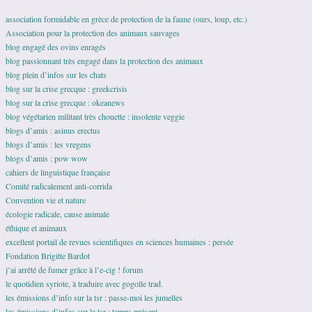
association formidable en grèce de protection de la faune (ours, loup, etc.)
Association pour la protection des animaux sauvages
blog engagé des ovins enragés
blog passionnant très engagé dans la protection des animaux
blog plein d’infos sur les chats
blog sur la crise grecque : greekcrisis
blog sur la crise grecque : okeanews
blog végétarien militant très chouette : insolente veggie
blogs d’amis : asinus erectus
blogs d’amis : les vregens
blogs d’amis : pow wow
cahiers de linguistique française
Comité radicalement anti-corrida
Convention vie et nature
écologie radicale, cause animale
éthique et animaux
excellent portail de revues scientifiques en sciences humaines : persée
Fondation Brigitte Bardot
j’ai arrêté de fumer grâce à l’e-cig ! forum
le quotidien syriote, à traduire avec gogolle trad.
les émissions d’info sur la tsr : passe-moi les jumelles
les émissions d’infos sur la tsr : temps présent