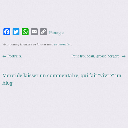
Facebook
Twitter
WhatsApp
Email
Copy
Partager
Link
Vous pouvez la mettre en favoris avec
ce permalien
.
←
Portraits.
Petit troupeau, grosse bergère.
→
Navigation des articles
Merci de laisser un commentaire, qui fait "vivre" un
blog