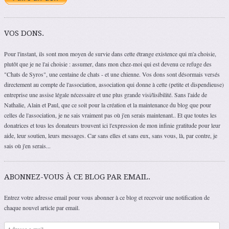
VOS DONS.
Pour l'instant, ils sont mon moyen de survie dans cette étrange existence qui m'a choisie,
plutôt que je ne l'ai choisie : assumer, dans mon chez-moi qui est devenu ce refuge des
"Chats de Syros", une centaine de chats - et une chienne. Vos dons sont désormais versés
directement au compte de l'association, association qui donne à cette (petite et dispendieuse)
entreprise une assise légale nécessaire et une plus grande visi/lisibilité. Sans l'aide de
Nathalie, Alain et Paul, que ce soit pour la création et la maintenance du blog que pour
celles de l'association, je ne sais vraiment pas où j'en serais maintenant.. Et que toutes les
donatrices et tous les donateurs trouvent ici l'expression de mon infinie gratitude pour leur
aide, leur soutien, leurs messages. Car sans elles et sans eux, sans vous, là, par contre, je
sais où j'en serais...
ABONNEZ-VOUS À CE BLOG PAR EMAIL.
Entrez votre adresse email pour vous abonner à ce blog et recevoir une notification de
chaque nouvel article par email.
Adresse