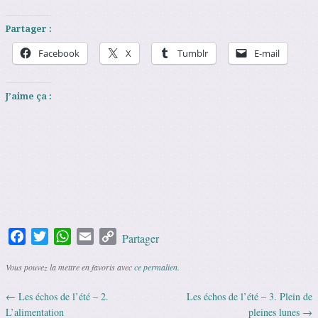
Partager :
Facebook
X
Tumblr
E-mail
J’aime ça :
Facebook
Twitter
WhatsApp
Email
Copy
Partager
Link
Vous pouvez la mettre en favoris avec
ce permalien
.
←
Les échos de l’été – 2.
Les échos de l’été – 3. Plein de
Navigation des articles
L’alimentation
pleines lunes
→