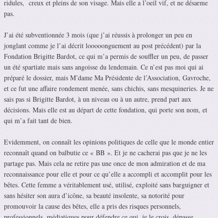
ridules, creux et pleins de son visage. Mais elle a l’oeil vif, et ne désarme
pas.
J’ai été subventionnée 3 mois (que j’ai réussis à prolonger un peu en
jonglant comme je l’ai décrit looooonguement au post précédent) par la
Fondation Brigitte Bardot, ce qui m’a permis de souffler un peu, de passer
un été spartiate mais sans angoisse du lendemain. Ce n’est pas moi qui ai
préparé le dossier, mais M’dame Ma Présidente de l’Association, Gavroche,
et ce fut une affaire rondement menée, sans chichis, sans mesquineries. Je ne
sais pas si Brigitte Bardot, à un niveau ou à un autre, prend part aux
décisions. Mais elle est au départ de cette fondation, qui porte son nom, et
qui m’a fait tant de bien.
Evidemment, on connaît les opinions politiques de celle que le monde entier
reconnaît quand on balbutie ce « BB ». Et je ne cacherai pas que je ne les
partage pas. Mais cela ne retire pas une once de mon admiration et de ma
reconnaissance pour elle et pour ce qu’elle a accompli et accomplit pour les
bêtes. Cette femme a véritablement usé, utilisé, exploité sans barguigner et
sans hésiter son aura d’icône, sa beauté insolente, sa notorité pour
promouvoir la cause des bêtes, elle a pris des risques personnels,
professionnels, médiatiques pour défendre ce qui, je le crois, dépasse