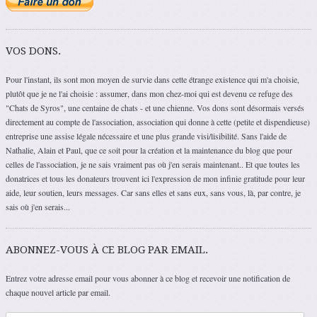
VOS DONS.
Pour l'instant, ils sont mon moyen de survie dans cette étrange existence qui m'a choisie,
plutôt que je ne l'ai choisie : assumer, dans mon chez-moi qui est devenu ce refuge des
"Chats de Syros", une centaine de chats - et une chienne. Vos dons sont désormais versés
directement au compte de l'association, association qui donne à cette (petite et dispendieuse)
entreprise une assise légale nécessaire et une plus grande visi/lisibilité. Sans l'aide de
Nathalie, Alain et Paul, que ce soit pour la création et la maintenance du blog que pour
celles de l'association, je ne sais vraiment pas où j'en serais maintenant.. Et que toutes les
donatrices et tous les donateurs trouvent ici l'expression de mon infinie gratitude pour leur
aide, leur soutien, leurs messages. Car sans elles et sans eux, sans vous, là, par contre, je
sais où j'en serais...
ABONNEZ-VOUS À CE BLOG PAR EMAIL.
Entrez votre adresse email pour vous abonner à ce blog et recevoir une notification de
chaque nouvel article par email.