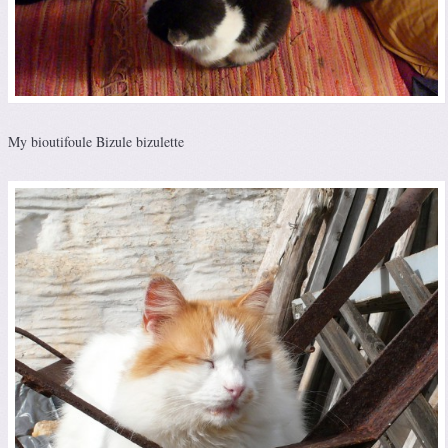
My bioutifoule Bizule bizulette