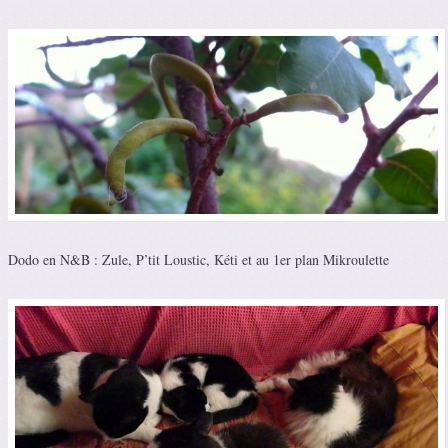
Dodo en N&B : Zule, P’tit Loustic, Kéti et au 1er plan Mikroulette