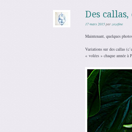
Des callas,
17 mars 2015
par
zozefine
Maintenant, quelques photos 
Variations sur des callas (c
« volées » chaque année à Pâ