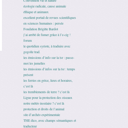
Convention vie et nature
écologie radicale, cause animale
éthique et animaux
excellent portail de revues scientifiques
en sciences humaines : persée
Fondation Brigitte Bardot
j’ai arrêté de fumer grâce à l’e-cig !
forum
le quotidien syriote, à traduire avec
gogolle trad.
les émissions d’info sur la tsr : passe-
moi les jumelles
les émissions d’infos sur la tsr : temps
présent
les ferries en grèce, lieux et horaires,
c’est là
les tremblements de terre ? c’est là
Ligue pour la protection des oiseaux
notre météo insulaire ? c’est là
protection et droits de l’animal
site d’archéo expérimentale
THE dico, avec champs sémantiques et
traducteur