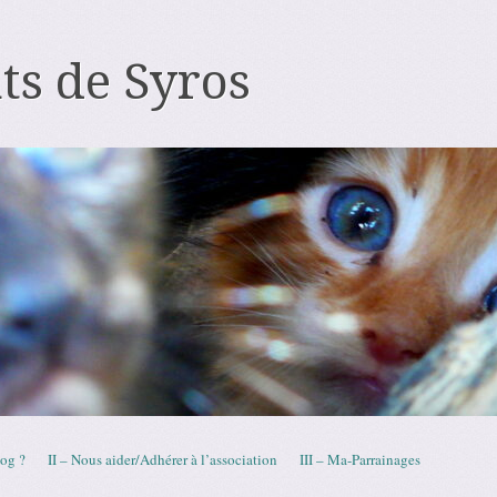
ts de Syros
log ?
II – Nous aider/Adhérer à l’association
III – Ma-Parrainages