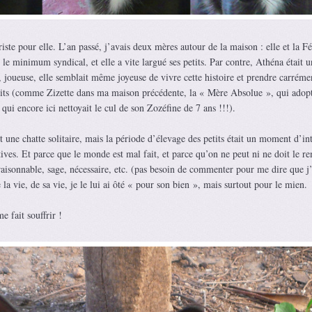
 triste pour elle. L’an passé, j’avais deux mères autour de la maison : elle et la F
 le minimum syndical, et elle a vite largué ses petits. Par contre, Athéna était 
, joueuse, elle semblait même joyeuse de vivre cette histoire et prendre carréme
petits (comme Zizette dans ma maison précédente, la « Mère Absolue », qui adopt
qui encore ici nettoyait le cul de son Zozéfine de 7 ans !!!).
t une chatte solitaire, mais la période d’élevage des petits était un moment d’in
ctives. Et parce que le monde est mal fait, et parce qu’on ne peut ni ne doit le r
 raisonnable, sage, nécessaire, etc. (pas besoin de commenter pour me dire que j’
de la vie, de sa vie, je le lui ai ôté « pour son bien », mais surtout pour le mien.
e fait souffrir !