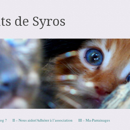
ts de Syros
log ?
II – Nous aider/Adhérer à l’association
III – Ma-Parrainages