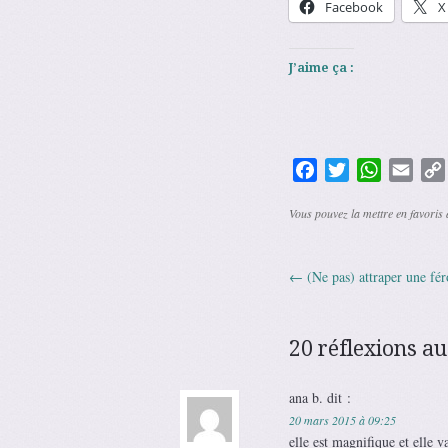
Facebook
X
J’aime ça :
Facebook
Twitter
WhatsAp
Emai
Vous pouvez la mettre en favoris
←
(Ne pas) attraper une fé
Navigation 
20 réflexions au
ana b.
dit :
20 mars 2015 à 09:25
elle est magnifique et elle v