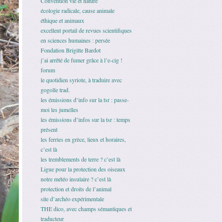
Convention vie et nature
écologie radicale, cause animale
éthique et animaux
excellent portail de revues scientifiques
en sciences humaines : persée
Fondation Brigitte Bardot
j’ai arrêté de fumer grâce à l’e-cig !
forum
le quotidien syriote, à traduire avec
gogolle trad.
les émissions d’info sur la tsr : passe-
moi les jumelles
les émissions d’infos sur la tsr : temps
présent
les ferries en grèce, lieux et horaires,
c’est là
les tremblements de terre ? c’est là
Ligue pour la protection des oiseaux
notre météo insulaire ? c’est là
protection et droits de l’animal
site d’archéo expérimentale
THE dico, avec champs sémantiques et
traducteur