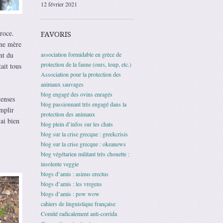
12 février 2021
éroce.
FAVORIS
une mère
nt du
association formidable en grèce de
protection de la faune (ours, loup, etc.)
ait tous
Association pour la protection des
animaux sauvages
blog engagé des ovins enragés
tenses
blog passionnant très engagé dans la
emplir
protection des animaux
ai bien
blog plein d’infos sur les chats
blog sur la crise grecque : greekcrisis
blog sur la crise grecque : okeanews
blog végétarien militant très chouette :
insolente veggie
blogs d’amis : asinus erectus
blogs d’amis : les vregens
blogs d’amis : pow wow
cahiers de linguistique française
Comité radicalement anti-corrida