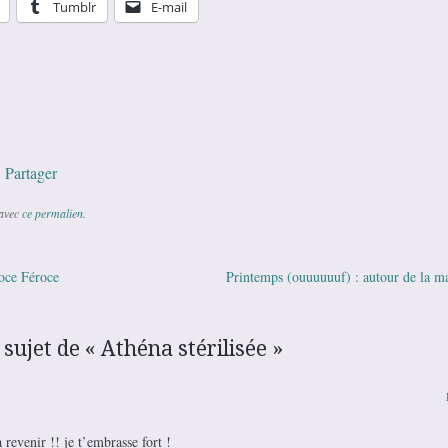
Tumblr
E-mail
p
l
Copy
Partager
Link
 avec
ce permalien
.
roce Féroce
Printemps (ouuuuuuf) : autour de la m
des articles
 sujet de «
Athéna stérilisée
»
a revenir !! je t’embrasse fort !