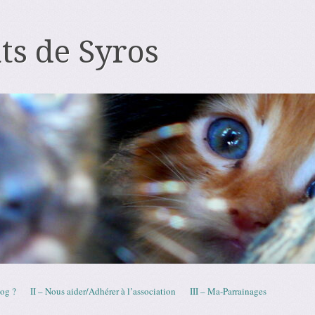
ts de Syros
log ?
II – Nous aider/Adhérer à l’association
III – Ma-Parrainages