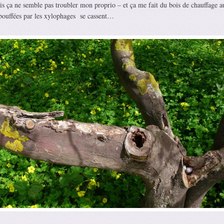
s ça ne semble pas troubler mon proprio – et ça me fait du bois de chauffage au
bouffées par les xylophages se cassent…