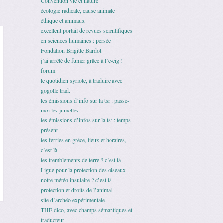
Convention vie et nature
écologie radicale, cause animale
éthique et animaux
excellent portail de revues scientifiques
en sciences humaines : persée
Fondation Brigitte Bardot
j’ai arrêté de fumer grâce à l’e-cig !
forum
le quotidien syriote, à traduire avec
gogolle trad.
les émissions d’info sur la tsr : passe-
moi les jumelles
les émissions d’infos sur la tsr : temps
présent
les ferries en grèce, lieux et horaires,
c’est là
les tremblements de terre ? c’est là
Ligue pour la protection des oiseaux
notre météo insulaire ? c’est là
protection et droits de l’animal
site d’archéo expérimentale
THE dico, avec champs sémantiques et
traducteur