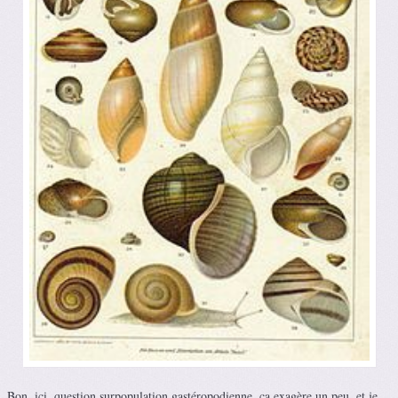
Bon, ici, question surpopulation gastéropodienne, ça exagère un peu, et je