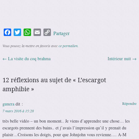
Facebook
Twitter
WhatsApp
Email
Copy
Partager
Link
Vous pouvez la mettre en favoris avec
ce permalien
.
←
La visite du coq brahma
Intérieur nuit
→
Navigation des articles
12 réflexions au sujet de «
L’escargot
amphibie
»
gunera
dit :
Répondre
7 mars 2016 à 15:28
très belle vidéo – un bon moment.. Je viens d’apprendre une chose… les
escargots prennent des bains.. et j’avais l’impression qu’il y prenait du
plaisir…Croisons les doigts, pour que Johnjohn vous revienne…. A-M