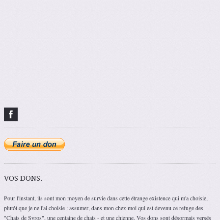
VOS DONS.
Pour l'instant, ils sont mon moyen de survie dans cette étrange existence qui m'a choisie,
plutôt que je ne l'ai choisie : assumer, dans mon chez-moi qui est devenu ce refuge des
"Chats de Syros", une centaine de chats - et une chienne. Vos dons sont désormais versés