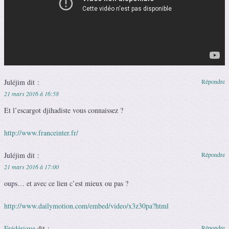
Juléjim
dit :
Répondre
21 mars 2016 à 16:58
Et l’escargot djihadiste vous connaissez ?
http://www.franceinter.fr/
Juléjim
dit :
Répondre
21 mars 2016 à 17:00
oups… et avec ce lien c’est mieux ou pas ?
http://www.dailymotion.com/embed/video/x3z30pa?html
Frédérique
dit :
Répondre