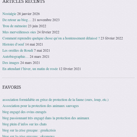
ARTICLES RÉCENTS
Nostalgie
28 janvier 2026
De retour au blog…
21 novembre 2023
Trou de mémoire
23 juin 2022
Mes merveilleuses oies
24 février 2022
Comment reprendre quelque chose qu’on a honteusement délaissé ?
23 février 2022
Histoire d’oeuf
14 mai 2021
Les oreilles de Roudi
7 mai 2021
Autobiographie…
24 mars 2021
Des images
24 mars 2021
En attendant l’hiver, un matin de rosée
12 février 2021
FAVORIS
association formidable en grèce de protection de la faune (ours, loup, etc.)
Association pour la protection des animaux sauvages
blog engagé des ovins enragés
blog passionnant très engagé dans la protection des animaux
blog plein d’infos sur les chats
blog sur la crise grecque : greekcrisis
blog sur la crise grecque : okeanews