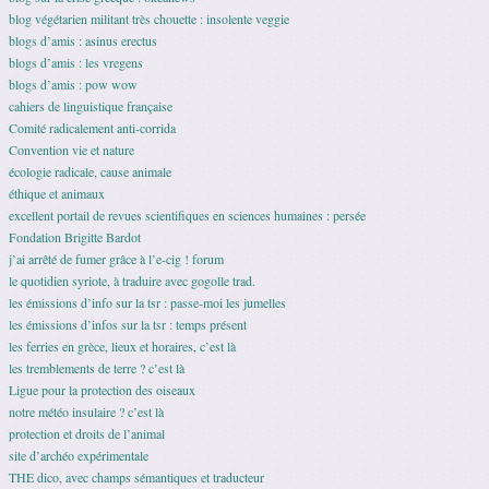
blog végétarien militant très chouette : insolente veggie
blogs d’amis : asinus erectus
blogs d’amis : les vregens
blogs d’amis : pow wow
cahiers de linguistique française
Comité radicalement anti-corrida
Convention vie et nature
écologie radicale, cause animale
éthique et animaux
excellent portail de revues scientifiques en sciences humaines : persée
Fondation Brigitte Bardot
j’ai arrêté de fumer grâce à l’e-cig ! forum
le quotidien syriote, à traduire avec gogolle trad.
les émissions d’info sur la tsr : passe-moi les jumelles
les émissions d’infos sur la tsr : temps présent
les ferries en grèce, lieux et horaires, c’est là
les tremblements de terre ? c’est là
Ligue pour la protection des oiseaux
notre météo insulaire ? c’est là
protection et droits de l’animal
site d’archéo expérimentale
THE dico, avec champs sémantiques et traducteur