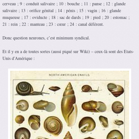
cerveau ; 9 : conduit salivaire ; 10 : bouche ; 11 : panse ; 12 : glande
salivaire ; 13 : orifice génital ; 14 : pénis ; 15 : vagin ; 16 : glande
muqueuse ; 17 : oviducte ; 18 : sac de dards ; 19 : pied ; 20 : estomac ;
21 : rein ; 22 : manteau ; 23 : cœur ; 24 : canal déférent.
Donc question neurones, c’est minimum syndical.
Et il y en a de toutes sortes (aussi piqué sur Wiki) – ceux-là sont des Etats-
Unis d’Amérique :