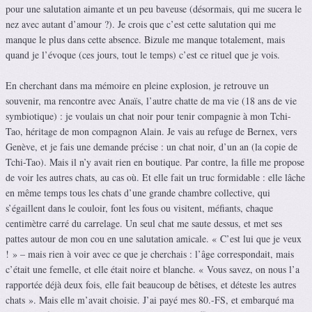
pour une salutation aimante et un peu baveuse (désormais, qui me sucera le
nez avec autant d’amour ?). Je crois que c’est cette salutation qui me
manque le plus dans cette absence. Bizule me manque totalement, mais
quand je l’évoque (ces jours, tout le temps) c’est ce rituel que je vois.
En cherchant dans ma mémoire en pleine explosion, je retrouve un
souvenir, ma rencontre avec Anaïs, l’autre chatte de ma vie (18 ans de vie
symbiotique) : je voulais un chat noir pour tenir compagnie à mon Tchi-
Tao, héritage de mon compagnon Alain. Je vais au refuge de Bernex, vers
Genève, et je fais une demande précise : un chat noir, d’un an (la copie de
Tchi-Tao). Mais il n’y avait rien en boutique. Par contre, la fille me propose
de voir les autres chats, au cas où. Et elle fait un truc formidable : elle lâche
en même temps tous les chats d’une grande chambre collective, qui
s’égaillent dans le couloir, font les fous ou visitent, méfiants, chaque
centimètre carré du carrelage. Un seul chat me saute dessus, et met ses
pattes autour de mon cou en une salutation amicale. « C’est lui que je veux
! » – mais rien à voir avec ce que je cherchais : l’âge correspondait, mais
c’était une femelle, et elle était noire et blanche. « Vous savez, on nous l’a
rapportée déjà deux fois, elle fait beaucoup de bêtises, et déteste les autres
chats ». Mais elle m’avait choisie. J’ai payé mes 80.-FS, et embarqué ma