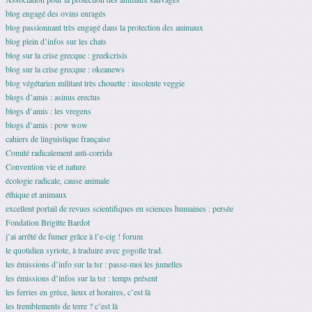
blog engagé des ovins enragés
blog passionnant très engagé dans la protection des animaux
blog plein d’infos sur les chats
blog sur la crise grecque : greekcrisis
blog sur la crise grecque : okeanews
blog végétarien militant très chouette : insolente veggie
blogs d’amis : asinus erectus
blogs d’amis : les vregens
blogs d’amis : pow wow
cahiers de linguistique française
Comité radicalement anti-corrida
Convention vie et nature
écologie radicale, cause animale
éthique et animaux
excellent portail de revues scientifiques en sciences humaines : persée
Fondation Brigitte Bardot
j’ai arrêté de fumer grâce à l’e-cig ! forum
le quotidien syriote, à traduire avec gogolle trad.
les émissions d’info sur la tsr : passe-moi les jumelles
les émissions d’infos sur la tsr : temps présent
les ferries en grèce, lieux et horaires, c’est là
les tremblements de terre ? c’est là