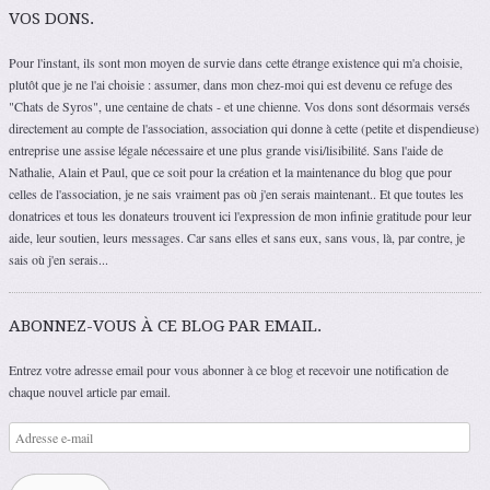
VOS DONS.
Pour l'instant, ils sont mon moyen de survie dans cette étrange existence qui m'a choisie,
plutôt que je ne l'ai choisie : assumer, dans mon chez-moi qui est devenu ce refuge des
"Chats de Syros", une centaine de chats - et une chienne. Vos dons sont désormais versés
directement au compte de l'association, association qui donne à cette (petite et dispendieuse)
entreprise une assise légale nécessaire et une plus grande visi/lisibilité. Sans l'aide de
Nathalie, Alain et Paul, que ce soit pour la création et la maintenance du blog que pour
celles de l'association, je ne sais vraiment pas où j'en serais maintenant.. Et que toutes les
donatrices et tous les donateurs trouvent ici l'expression de mon infinie gratitude pour leur
aide, leur soutien, leurs messages. Car sans elles et sans eux, sans vous, là, par contre, je
sais où j'en serais...
ABONNEZ-VOUS À CE BLOG PAR EMAIL.
Entrez votre adresse email pour vous abonner à ce blog et recevoir une notification de
chaque nouvel article par email.
Adresse
e-
mail