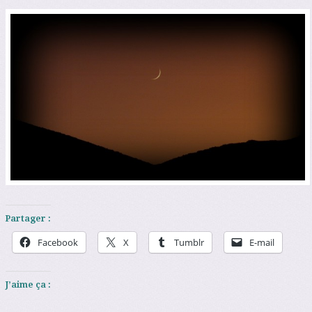
Partager :
Facebook
X
Tumblr
E-mail
J’aime ça :