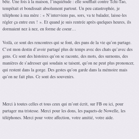
bête. Une fois à la maison, l’inquiétude : elle soufflait contre Tchi-Tao,
tempêtait et bondissait absolument partout. Un peu catastrophée, je
téléphone à ma mère : « N’interviens pas, sors, va te balader, laisse-les
régler ça entre eux ! ». Et quand je suis rentrée après quelques heures, ils
dormaient nez à nez, en forme de coeur…
Voilà, ce sont des rencontres qui se font, des pans de la vie qu’on partage.
C’est mon destin d’avoir partagé plus de temps avec des chats qu’avec des
gens. Ce sont des histoires qu’on se raconte, des mots, des surnoms, des
manières de s’adresser qui soudain se taisent, qu’on ne peut plus prononcer,
qui restent dans la gorge. Des gestes qu’on garde dans la mémoire mais
qu’on ne fait plus. Ce sont des souvenirs.
Merci à toutes celles et tous ceux qui m’ont écrit, sur FB ou ici, pour
partager ma tristesse. Merci pour les dons, les paquets-de Nowelle, les
téléphones. Merci pour votre affection, votre amitié, votre aide.