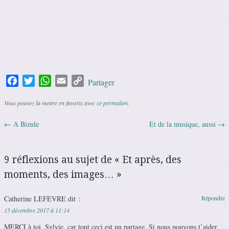
Facebook
Twitter
WhatsApp
Email
Copy
Partager
Link
Vous pouvez la mettre en favoris avec
ce permalien
.
←
A Bizule
Et de la musique, aussi
→
Navigation des articles
9 réflexions au sujet de «
Et après, des
moments, des images…
»
Catherine LEFEVRE
dit :
Répondre
15 décembre 2017 à 11:14
MERCI à toi, Sylvie, car tout ceci est un partage. Si nous pouvons t’aider,