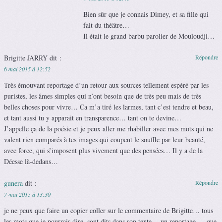
Bien sûr que je connais Dimey, et sa fille qui
fait du théâtre…
Il était le grand barbu parolier de Mouloudji…
Brigitte JARRY
dit :
Répondre
6 mai 2015 à 12:52
Très émouvant reportage d’un retour aux sources tellement espéré par les
puristes, les âmes simples qui n’ont besoin que de très peu mais de très
belles choses pour vivre… Ca m’a tiré les larmes, tant c’est tendre et beau,
et tant aussi tu y apparait en transparence… tant on te devine…
J’appelle ça de la poésie et je peux aller me rhabiller avec mes mots qui ne
valent rien comparés à tes images qui coupent le souffle par leur beauté,
avec force, qui s’imposent plus vivement que des pensées… Il y a de la
Déesse là-dedans…
gunera
dit :
Répondre
7 mai 2015 à 13:30
je ne peux que faire un copier coller sur le commentaire de Brigitte… tous
les mots que je pourrais dire, sont dits dans son texte… un reportage…. que