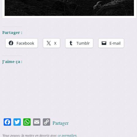
Partager :
Facebook
X
Tumblr
E-mail
J’aime ça :
Facebook
Twitter
WhatsApp
Email
Copy
Partager
Link
Vous pouvez la mettre en favoris avec
ce permalien
.