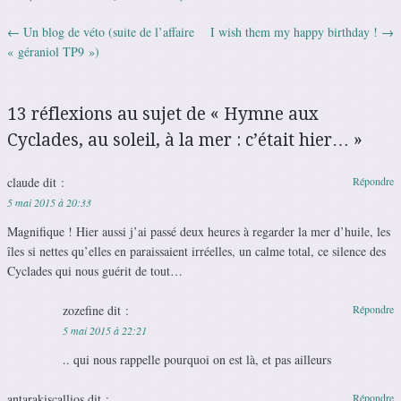
←
Un blog de véto (suite de l’affaire
I wish them my happy birthday !
→
Navigation des articles
« géraniol TP9 »)
13 réflexions au sujet de «
Hymne aux
Cyclades, au soleil, à la mer : c’était hier…
»
claude
dit :
Répondre
5 mai 2015 à 20:33
Magnifique ! Hier aussi j’ai passé deux heures à regarder la mer d’huile, les
îles si nettes qu’elles en paraissaient irréelles, un calme total, ce silence des
Cyclades qui nous guérit de tout…
zozefine
dit :
Répondre
5 mai 2015 à 22:21
.. qui nous rappelle pourquoi on est là, et pas ailleurs
antarakiscallios
dit :
Répondre