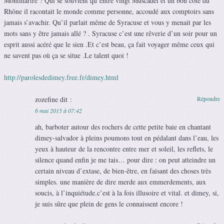
Montmartre ? Qui se souvient qu’entre vingt Muscadet et un bon côte du
Rhône il racontait le monde comme personne, accoudé aux comptoirs sans
jamais s’avachir. Qu’il parlait même de Syracuse et vous y menait par les
mots sans y être jamais allé ? . Syracuse c’est une rêverie d’un soir pour un
esprit aussi acéré que le sien .Et c’est beau, ça fait voyager même ceux qui
ne savent pas où ça se situe .Le talent quoi !
http://parolesdedimey.free.fr/dimey.html
zozefine
dit :
Répondre
6 mai 2015 à 07:42
ah, barboter autour des rochers de cette petite baie en chantant
dimey-salvador à pleins poumons tout en pédalant dans l’eau, les
yeux à hauteur de la rencontre entre mer et soleil, les reflets, le
silence quand enfin je me tais… pour dire : on peut atteindre un
certain niveau d’extase, de bien-être, en faisant des choses très
simples. une manière de dire merde aux emmerdements, aux
soucis, à l’inquiétude.c’est à la fois illusoire et vital. et dimey, si,
je suis sûre que plein de gens le connaissent encore !