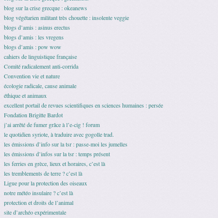
blog sur la crise grecque : okeanews
blog végétarien militant très chouette : insolente veggie
blogs d’amis : asinus erectus
blogs d’amis : les vregens
blogs d’amis : pow wow
cahiers de linguistique française
Comité radicalement anti-corrida
Convention vie et nature
écologie radicale, cause animale
éthique et animaux
excellent portail de revues scientifiques en sciences humaines : persée
Fondation Brigitte Bardot
j’ai arrêté de fumer grâce à l’e-cig ! forum
le quotidien syriote, à traduire avec gogolle trad.
les émissions d’info sur la tsr : passe-moi les jumelles
les émissions d’infos sur la tsr : temps présent
les ferries en grèce, lieux et horaires, c’est là
les tremblements de terre ? c’est là
Ligue pour la protection des oiseaux
notre météo insulaire ? c’est là
protection et droits de l’animal
site d’archéo expérimentale