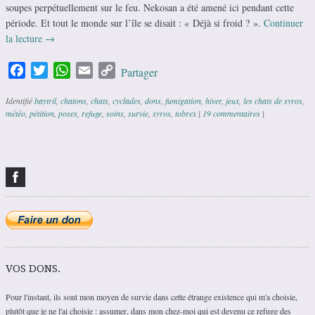
soupes perpétuellement sur le feu. Nekosan a été amené ici pendant cette
période. Et tout le monde sur l’île se disait : « Déjà si froid ? ».
Continuer
la lecture
→
Facebook
Twitter
WhatsApp
Email
Copy
Partager
Link
Identifié
baytril
,
chatons
,
chats
,
cyclades
,
dons
,
fumigation
,
hiver
,
jeux
,
les chats de syros
,
météo
,
pétition
,
poses
,
refuge
,
soins
,
survie
,
syros
,
tobrex
|
19 commentaires
|
Navigation des articles
VOS DONS.
Pour l'instant, ils sont mon moyen de survie dans cette étrange existence qui m'a choisie,
plutôt que je ne l'ai choisie : assumer, dans mon chez-moi qui est devenu ce refuge des