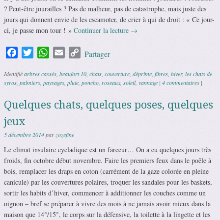
? Peut-être jourailles ? Pas de malheur, pas de catastrophe, mais juste des
jours qui donnent envie de les escamoter, de crier à qui de droit : « Ce jour-
ci, je passe mon tour ! »
Continuer la lecture
→
Facebook
Twitter
WhatsApp
Email
Copy
Partager
Link
Identifié
arbres cassés
,
beaufort 10
,
chats
,
couverture
,
déprime
,
fibres
,
hiver
,
les chats de
syros
,
palmiers
,
paysages
,
pluie
,
poncho
,
roseaux
,
soleil
,
vannage
|
4 commentaires
|
Quelques chats, quelques poses, quelques
jeux
5 décembre 2014
par
zozefine
Le climat insulaire cycladique est un farceur… On a eu quelques jours très
froids, fin octobre début novembre. Faire les premiers feux dans le poêle à
bois, remplacer les draps en coton (carrément de la gaze colorée en pleine
canicule) par les couvertures polaires, troquer les sandales pour les baskets,
sortir les habits d’hiver, commencer à additionner les couches comme un
oignon – bref se préparer à vivre des mois à ne jamais avoir mieux dans la
maison que 14°/15°, le corps sur la défensive, la toilette à la lingette et les