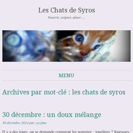
Les Chats de Syros
Nourrir, soigner, aimer …
MENU
Aller au contenu
Archives par mot-clé :
les chats de syros
30 décembre : un doux mélange
30 décembre 2014
par
zozefine
Il y a des jours, on se demande comment les nommer : jourâtres ? Jourasses