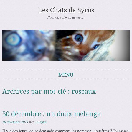
Les Chats de Syros
Nourrir, soigner, aimer …
MENU
Aller au contenu
Archives par mot-clé :
roseaux
30 décembre : un doux mélange
30 décembre 2014
par
zozefine
Il y a des jours, on se demande comment les nommer : jourâtres ? Jourasses