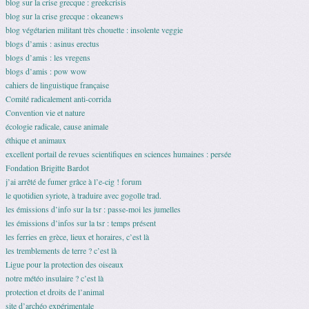
blog sur la crise grecque : greekcrisis
blog sur la crise grecque : okeanews
blog végétarien militant très chouette : insolente veggie
blogs d’amis : asinus erectus
blogs d’amis : les vregens
blogs d’amis : pow wow
cahiers de linguistique française
Comité radicalement anti-corrida
Convention vie et nature
écologie radicale, cause animale
éthique et animaux
excellent portail de revues scientifiques en sciences humaines : persée
Fondation Brigitte Bardot
j’ai arrêté de fumer grâce à l’e-cig ! forum
le quotidien syriote, à traduire avec gogolle trad.
les émissions d’info sur la tsr : passe-moi les jumelles
les émissions d’infos sur la tsr : temps présent
les ferries en grèce, lieux et horaires, c’est là
les tremblements de terre ? c’est là
Ligue pour la protection des oiseaux
notre météo insulaire ? c’est là
protection et droits de l’animal
site d’archéo expérimentale