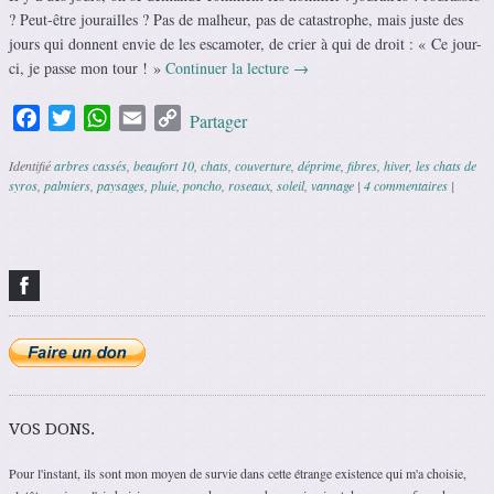
? Peut-être jourailles ? Pas de malheur, pas de catastrophe, mais juste des
jours qui donnent envie de les escamoter, de crier à qui de droit : « Ce jour-
ci, je passe mon tour ! »
Continuer la lecture
→
Facebook
Twitter
WhatsApp
Email
Copy
Partager
Link
Identifié
arbres cassés
,
beaufort 10
,
chats
,
couverture
,
déprime
,
fibres
,
hiver
,
les chats de
syros
,
palmiers
,
paysages
,
pluie
,
poncho
,
roseaux
,
soleil
,
vannage
|
4 commentaires
|
Navigation des articles
VOS DONS.
Pour l'instant, ils sont mon moyen de survie dans cette étrange existence qui m'a choisie,